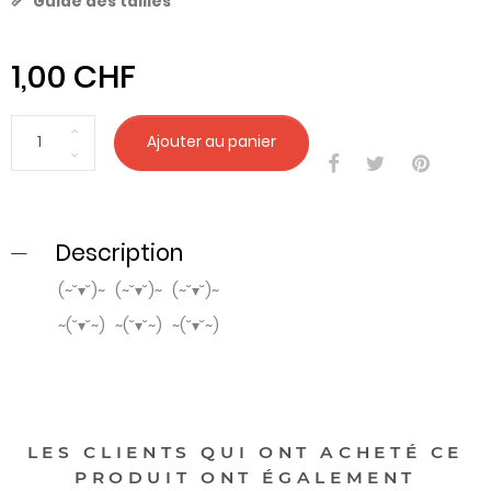
Guide des tailles
1,00 CHF
Ajouter au panier
Description
(~˘▾˘)~ (~˘▾˘)~ (~˘▾˘)~
~(˘▾˘~) ~(˘▾˘~) ~(˘▾˘~)
LES CLIENTS QUI ONT ACHETÉ CE
PRODUIT ONT ÉGALEMENT