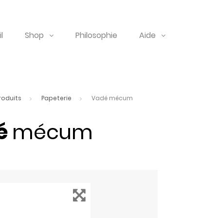
l
Shop
Philosophie
Aide
roduits
Papeterie
Vadé mécum
é
mécum