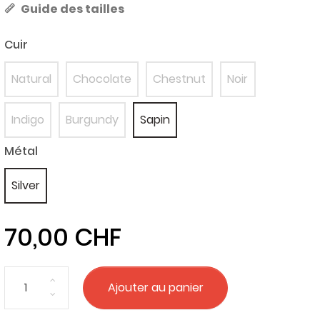
Guide des tailles
Cuir
Natural
Chocolate
Chestnut
Noir
Indigo
Burgundy
Sapin
Métal
Silver
70,00 CHF
Ajouter au panier