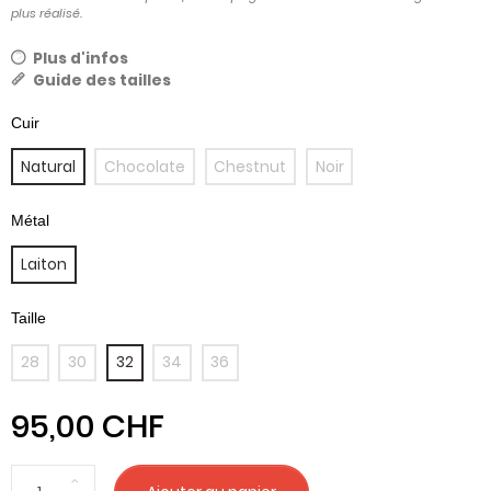
plus réalisé.
Plus d'infos
Guide des tailles
Natural
Chocolate
Chestnut
Noir
Laiton
28
30
32
34
36
95,00 CHF